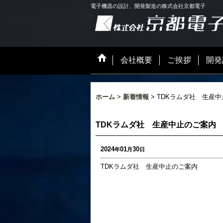
電子機器の設計、開発製造の株式会社京都電子
会社概要
ご挨拶
開発
ホーム
>
新着情報
>
TDKラムダ社 生産
TDKラムダ社 生産中止のご案内
2024
01
30
年
月
日
TDKラムダ社 生産中止のご案内