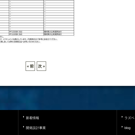
«
前
次
»
新着情報
ラズベ
開発設計事業
blog