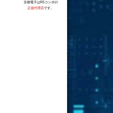
京都電子はRSコンポの
正規代理店
です。